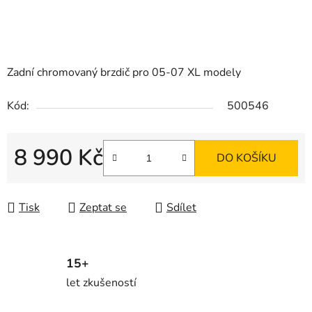
Zadní chromovaný brzdič pro 05-07 XL modely
Kód:
500546
8 990 Kč
DO KOŠÍKU
Měrná cena:
Tisk
Zeptat se
Sdílet
15+
let zkušeností