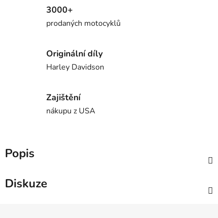
3000+
prodaných motocyklů
Originální díly
Harley Davidson
Zajištění
nákupu z USA
Popis
Diskuze
Z