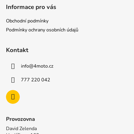
á
Informace pro vás
p
a
Obchodní podmínky
t
Podmínky ochrany osobních údajů
í
Kontakt
info
@
4moto.cz
777 220 042
Provozovna
David Zelenda