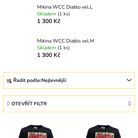
Mikina WCC Diablo vel.L
Skladem
(1 ks)
1 300 Kč
Mikina WCC Diablo vel.M
Skladem
(1 ks)
1 300 Kč
Ř
Řadit podle:
Nejlevnější
a
z
e
OTEVŘÍT FILTR
n
í
V
p
ý
r