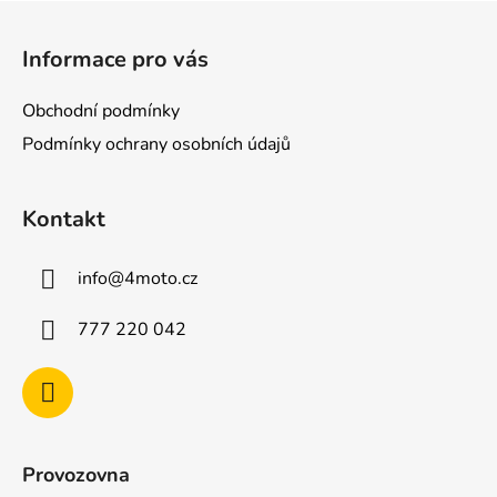
Z
á
Informace pro vás
p
a
Obchodní podmínky
t
Podmínky ochrany osobních údajů
í
Kontakt
info
@
4moto.cz
777 220 042
Provozovna