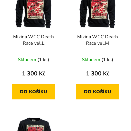
p
o
i
d
s
u
p
k
r
t
Mikina WCC Death
Mikina WCC Death
o
ů
Race vel.L
Race vel.M
d
u
Skladem
(1 ks)
Skladem
(1 ks)
k
t
1 300 Kč
1 300 Kč
ů
DO KOŠÍKU
DO KOŠÍKU