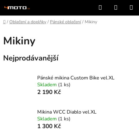
Přejít
Hledat
NÁKUP
na
KOŠÍK
obsah
Domů
/
Oblečení a doplňky
/
Pánské oblečení
/
Mikiny
Mikiny
Nejprodávanější
Pánské mikina Custom Bike vel.XL
Skladem
(1 ks)
2 190 Kč
Mikina WCC Diablo vel.XL
Skladem
(1 ks)
1 300 Kč