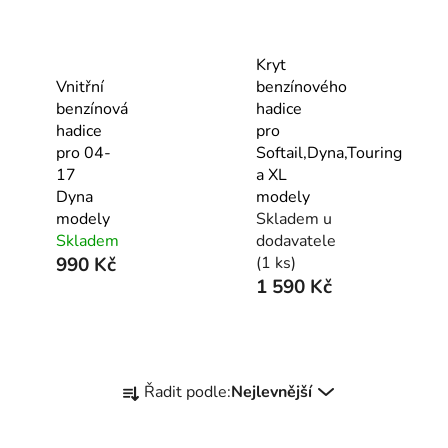
Kryt
Vnitřní
benzínového
benzínová
hadice
hadice
pro
pro 04-
Softail,Dyna,Touring
17
a XL
Dyna
modely
modely
Skladem u
Skladem
dodavatele
990 Kč
(1 ks)
1 590 Kč
Ř
Řadit podle:
Nejlevnější
a
z