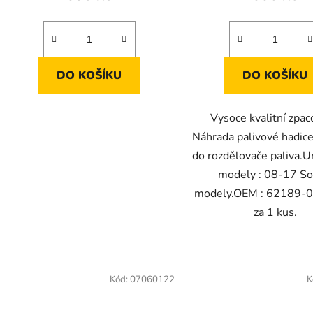
DO KOŠÍKU
DO KOŠÍKU
Vysoce kvalitní zpac
Náhrada palivové hadice
do rozdělovače paliva.U
modely : 08-17 Sof
modely.OEM : 62189-
za 1 kus.
Kód:
07060122
K