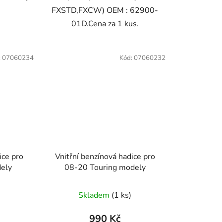
FXSTD,FXCW) OEM : 62900-
01D.Cena za 1 kus.
:
07060234
Kód:
07060232
ice pro
Vnitřní benzínová hadice pro
dely
08-20 Touring modely
Skladem
(1 ks)
990 Kč