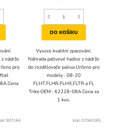
DO KOŠÍKU
ování.
Vysoce kvalitní zpacování.
 z nádrže
Náhrada palivové hadice z nádrže
rčeno pro
do rozdělovače paliva.Určeno pro
tail
modely : 08-20
08A.Cena
FLHT,FLHR,FLHX,FLTR a FL
Trike.OEM : 62228-08A.Cena za
1 kus.
ód:
907164
Kód:
07060365