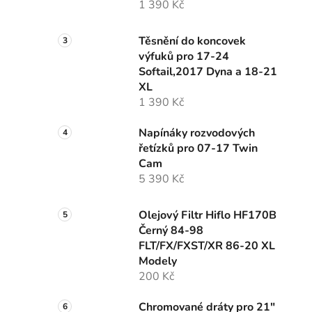
1 390 Kč
Těsnění do koncovek
i
výfuků pro 17-24
Softail,2017 Dyna a 18-21
XL
1 390 Kč
Napínáky rozvodových
řetízků pro 07-17 Twin
Cam
5 390 Kč
Olejový Filtr Hiflo HF170B
Černý 84-98
FLT/FX/FXST/XR 86-20 XL
Modely
200 Kč
Chromované dráty pro 21"