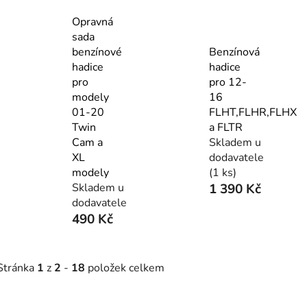
Opravná
sada
benzínové
Benzínová
hadice
hadice
pro
pro 12-
modely
16
01-20
FLHT,FLHR,FLHX
Twin
a FLTR
Cam a
Skladem u
XL
dodavatele
modely
(1 ks)
Skladem u
1 390 Kč
dodavatele
490 Kč
Stránka
1
z
2
-
18
položek celkem