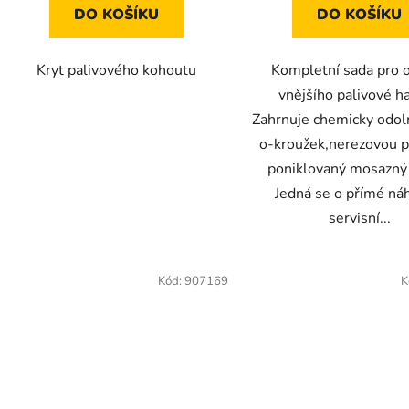
DO KOŠÍKU
DO KOŠÍKU
Kryt palivového kohoutu
Kompletní sada pro 
vnějšího palivové ha
Zahrnuje chemicky odoln
o-kroužek,nerezovou p
poniklovaný mosazný 
Jedná se o přímé ná
servisní...
Kód:
907169
K