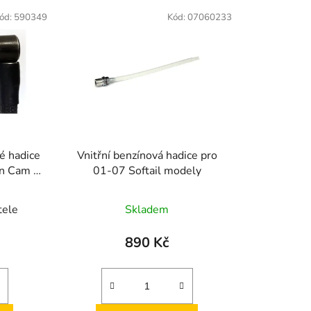
e
ód:
590349
Kód:
07060233
n
í
p
r
o
d
u
k
é hadice
Vnitřní benzínová hadice pro
t
n Cam a
01-07 Softail modely
ů
tele
Skladem
890 Kč