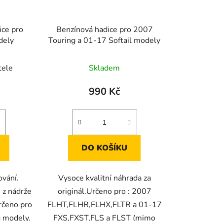
ice pro
Benzínová hadice pro 2007
dely
Touring a 01-17 Softail modely
tele
Skladem
990 Kč
DO KOŠÍKU
ování.
Vysoce kvalitní náhrada za
 z nádrže
originál.Určeno pro : 2007
rčeno pro
FLHT,FLHR,FLHX,FLTR a 01-17
g modely.
FXS,FXST,FLS a FLST (mimo