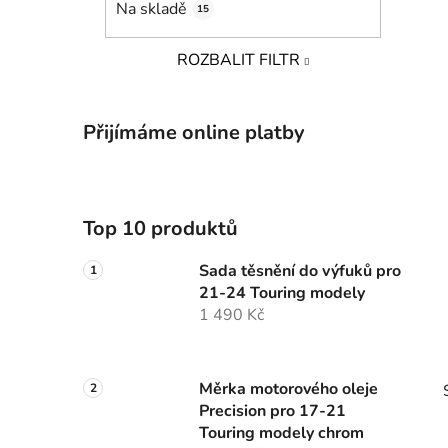
Na skladě
15
p
a
ROZBALIT FILTR
n
e
l
Přijímáme online platby
Top 10 produktů
Sada těsnění do výfuků pro
21-24 Touring modely
1 490 Kč
Měrka motorového oleje
Precision pro 17-21
Touring modely chrom