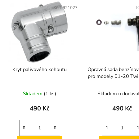
V
ý
Kód:
921027
K
p
s
p
r
o
d
Kryt palivového kohoutu
Opravná sada benzínov
u
pro modely 01-20 Twi
k
XL modely
t
Skladem
(1 ks)
Skladem u dodava
ů
490 Kč
490 Kč