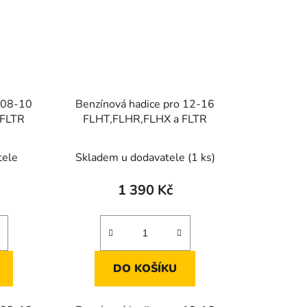
o 08-10
Benzínová hadice pro 12-16
 FLTR
FLHT,FLHR,FLHX a FLTR
tele
Skladem u dodavatele
(1 ks)
1 390 Kč
DO KOŠÍKU