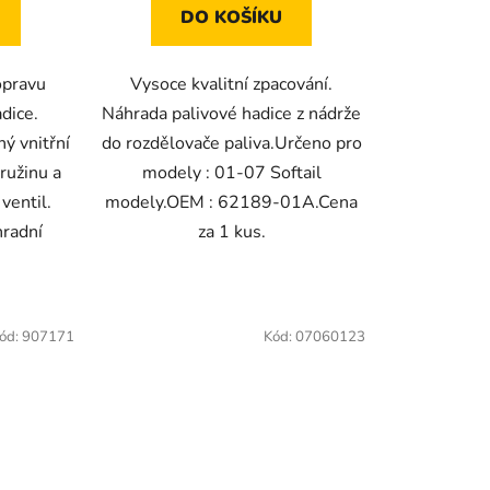
DO KOŠÍKU
opravu
Vysoce kvalitní zpacování.
dice.
Náhrada palivové hadice z nádrže
ý vnitřní
do rozdělovače paliva.Určeno pro
ružinu a
modely : 01-07 Softail
ventil.
modely.OEM : 62189-01A.Cena
hradní
za 1 kus.
ód:
907171
Kód:
07060123