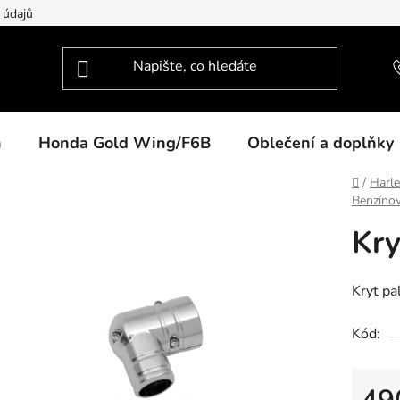
 údajů
n
Honda Gold Wing/F6B
Oblečení a doplňky
Domů
/
Harl
Benzínov
Kry
Kryt pa
Kód: