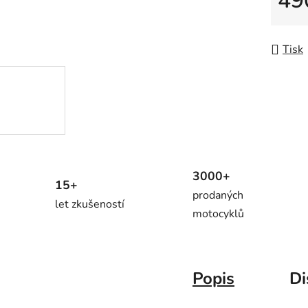
49
Měrná
Tisk
3000+
15+
prodaných
let zkušeností
motocyklů
Popis
Di