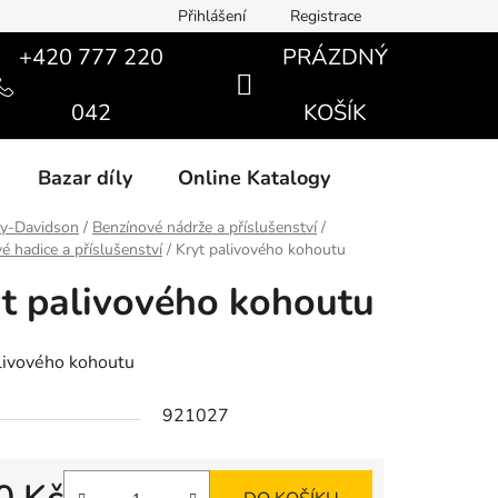
Přihlášení
Registrace
+420 777 220
PRÁZDNÝ
NÁKUPNÍ
042
KOŠÍK
KOŠÍK
Bazar díly
Online Katalogy
ey-Davidson
/
Benzínové nádrže a příslušenství
/
é hadice a příslušenství
/
Kryt palivového kohoutu
t palivového kohoutu
livového kohoutu
921027