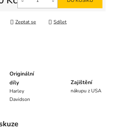
0 Kč
DO KOŠÍKU
 cena:
Zeptat se
Sdílet
Originální
Zajištění
díly
nákupu z USA
Harley
Davidson
skuze