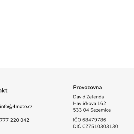
Provozovna
akt
David Zelenda
Havlíčkova 162
info
@
4moto.cz
533 04 Sezemice
IČO 68479786
777 220 042
DIČ CZ7510303130