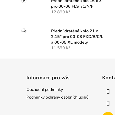
Přední drátěné kolo 16 x 3"
pro 00-06 FLST/C/N/F
12 890 Kč
Přední drátěné kolo 21 x
2.15" pro 00-03 FXD/B/C/L
a 00-05 XL modely
11 590 Kč
Z
á
Informace pro vás
Kont
p
a
Obchodní podmínky
t
Podmínky ochrany osobních údajů
í