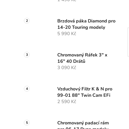
í
p
a
Brzdová páka Diamond pro
n
14-20 Touring modely
e
5 990 Kč
l
Chromovaný Ráfek 3" x
16" 40 Drátů
3 090 Kč
Vzduchový Filtr K & N pro
99-01 88" Twin Cam EFi
2 590 Kč
Chromovaný padací rám