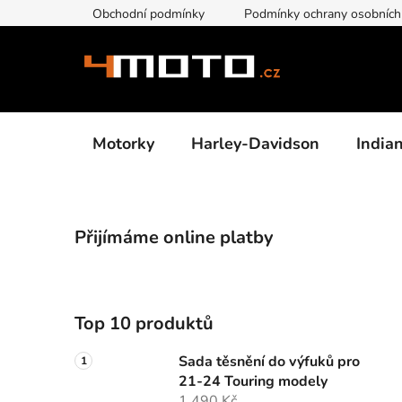
Přejít
Obchodní podmínky
Podmínky ochrany osobních
na
obsah
Motorky
Harley-Davidson
India
P
Přijímáme online platby
o
s
t
r
Top 10 produktů
a
n
Sada těsnění do výfuků pro
n
21-24 Touring modely
1 490 Kč