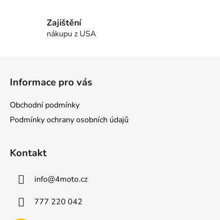
ý
p
Zajištění
i
nákupu z USA
s
u
Z
á
Informace pro vás
p
a
Obchodní podmínky
t
Podmínky ochrany osobních údajů
í
Kontakt
info
@
4moto.cz
777 220 042