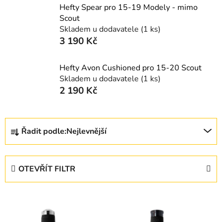
Hefty Spear pro 15-19 Modely - mimo
Scout
Skladem u dodavatele
(1 ks)
3 190 Kč
Hefty Avon Cushioned pro 15-20 Scout
Skladem u dodavatele
(1 ks)
2 190 Kč
Ř
Řadit podle:
Nejlevnější
a
z
e
OTEVŘÍT FILTR
n
í
V
p
ý
r