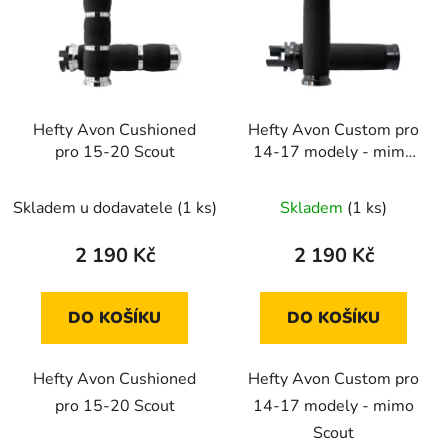
p
o
i
d
s
u
p
k
r
t
Hefty Avon Cushioned
Hefty Avon Custom pro
o
ů
pro 15-20 Scout
14-17 modely - mimo
d
Scout
u
Skladem u dodavatele
(1 ks)
Skladem
(1 ks)
k
t
2 190 Kč
2 190 Kč
ů
DO KOŠÍKU
DO KOŠÍKU
Hefty Avon Cushioned
Hefty Avon Custom pro
pro 15-20 Scout
14-17 modely - mimo
Scout