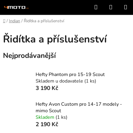
Přejít
Hledat
NÁKUP
na
KOŠÍK
obsah
Domů
/
Indian
/
Řidítka a příslušenství
Řidítka a příslušenství
Nejprodávanější
Hefty Phantom pro 15-19 Scout
Skladem u dodavatele
(1 ks)
3 190 Kč
Hefty Avon Custom pro 14-17 modely -
mimo Scout
Skladem
(1 ks)
2 190 Kč