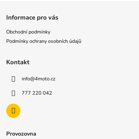
Z
á
Informace pro vás
p
a
Obchodní podmínky
t
Podmínky ochrany osobních údajů
í
Kontakt
info
@
4moto.cz
777 220 042
Provozovna