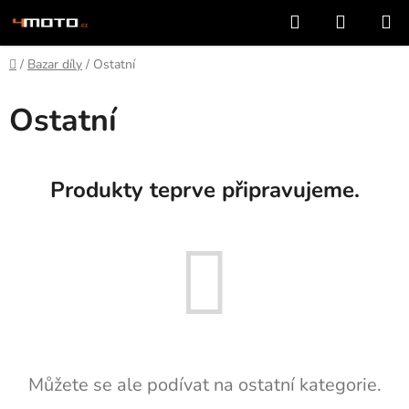
Přejít
Hledat
NÁKUP
na
KOŠÍK
obsah
Domů
/
Bazar díly
/
Ostatní
Ostatní
Produkty teprve připravujeme.
Můžete se ale podívat na ostatní kategorie.