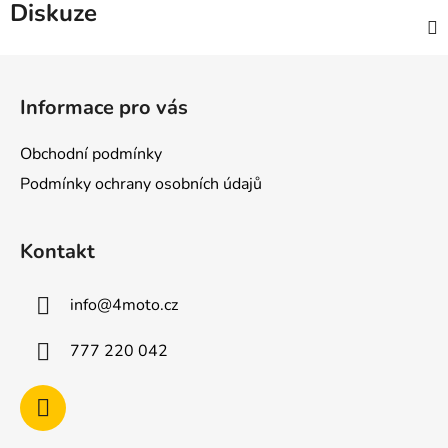
Diskuze
Z
á
Informace pro vás
p
a
Obchodní podmínky
t
Podmínky ochrany osobních údajů
í
Kontakt
info
@
4moto.cz
777 220 042