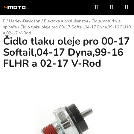
Přejít
Hledat
NÁKUP
na
KOŠÍK
obsah
Domů
/
Harley-Davidson
/
Elektrika a příslušenství
/
Čidla,motůrky a
spínače
/
Čidlo tlaku oleje pro 00-17 Softail,04-17 Dyna,99-16 FLHR
a 02-17 V-Rod
Čidlo tlaku oleje pro 00-17
Softail,04-17 Dyna,99-16
FLHR a 02-17 V-Rod