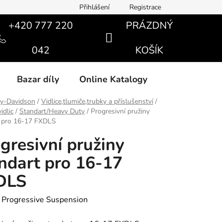
Přihlášení
Registrace
+420 777 220
PRÁZDNÝ
NÁKUPNÍ
042
KOŠÍK
KOŠÍK
Bazar díly
Online Katalogy
ey-Davidson
/
Vidlice,tlumiče,trubky a příslušenství
/
idlic
/
Standart/Heavy Duty
/
Progresivní pružiny
t pro 16-17 FXDLS
gresivní pružiny
ndart pro 16-17
DLS
:
Progressive Suspension