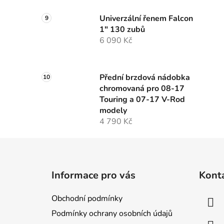
Univerzální řenem Falcon
1" 130 zubů
6 090 Kč
Přední brzdová nádobka
chromovaná pro 08-17
Touring a 07-17 V-Rod
modely
4 790 Kč
Z
á
Informace pro vás
Kont
p
a
Obchodní podmínky
t
Podmínky ochrany osobních údajů
í