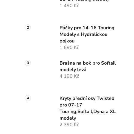
n
1 490 Kč
í
p
a
Páčky pro 14-16 Touring
n
Modely s Hydralickou
e
pojkou
l
1 690 Kč
Brašna na bok pro Softail
modely levá
4 190 Kč
Kryty přední osy Twisted
pro 07-17
Touring,Softail,Dyna a XL
modely
2 390 Kč