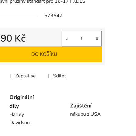
ivní pružiny standart pro 16-17 FXDLS
573647
590 Kč
 cena:
DO KOŠÍKU
Zeptat se
Sdílet
Originální
Zajištění
díly
nákupu z USA
Harley
Davidson