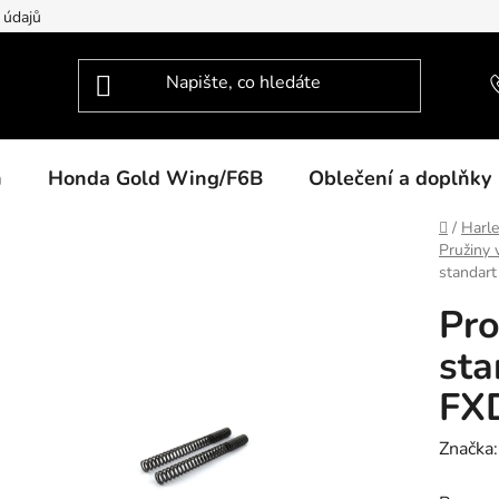
 údajů
n
Honda Gold Wing/F6B
Oblečení a doplňky
Domů
/
Harl
Pružiny v
standar
Pro
sta
FX
Značka