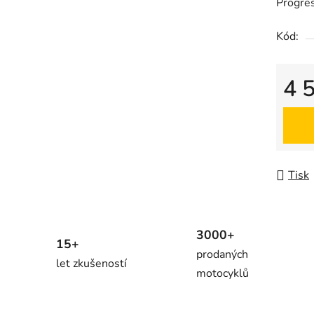
Progres
Kód:
4 
Měrná
Tisk
3000+
15+
prodaných
let zkušeností
motocyklů