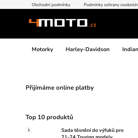
Přejít
Obchodní podmínky
Podmínky ochrany osobních
na
obsah
Motorky
Harley-Davidson
India
P
Přijímáme online platby
o
s
t
r
Top 10 produktů
a
n
Sada těsnění do výfuků pro
21-24 Touring modely