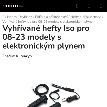
Přejít
Hledat
NÁKUP
na
KOŠÍK
obsah
Domů
/
Harley-Davidson
/
Řidítka a příslušenství
/
Hefty a příslušenství
/
Vyhřívané hefty Iso pro 08-23 modely s elektronickým plynem
Vyhřívané hefty Iso pro
08-23 modely s
elektronickým plynem
Značka:
Kuryakyn