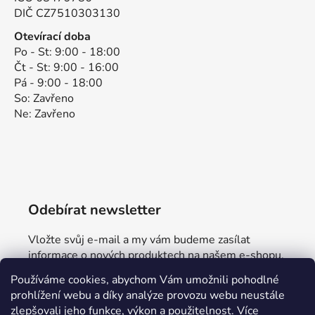
DIČ CZ7510303130
Otevírací doba
Po - St: 9:00 - 18:00
Čt - St: 9:00 - 16:00
Pá - 9:00 - 18:00
So: Zavřeno
Ne: Zavřeno
Odebírat newsletter
Vložte svůj e-mail a my vám budeme zasílat
informace o nových produktech na našem e-shopu.
Používáme cookies, abychom Vám umožnili pohodlné
E-mail
prohlížení webu a díky analýze provozu webu neustále
zlepšovali jeho funkce, výkon a použitelnost.
Více