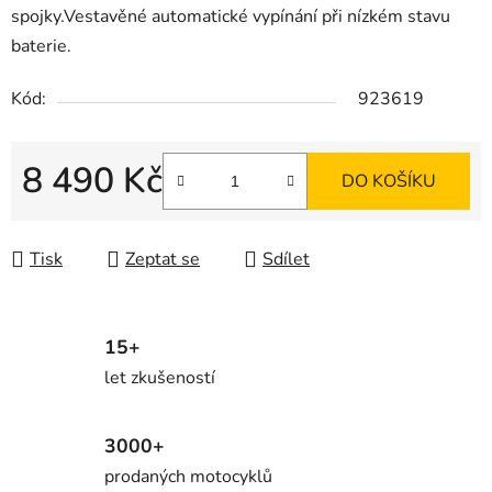
spojky
.
Vestavěné automatické vypínání při nízkém stavu
baterie.
Kód:
923619
8 490 Kč
DO KOŠÍKU
Měrná cena:
Tisk
Zeptat se
Sdílet
15+
let zkušeností
3000+
prodaných motocyklů