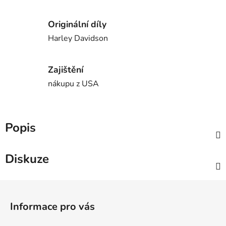
Originální díly
Harley Davidson
Zajištění
nákupu z USA
Popis
Diskuze
Z
á
Informace pro vás
p
a