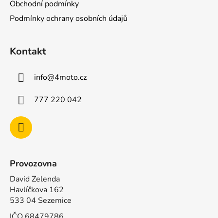
Obchodní podmínky
t
Podmínky ochrany osobních údajů
í
Kontakt
info
@
4moto.cz
777 220 042
Provozovna
David Zelenda
Havlíčkova 162
533 04 Sezemice
IČO 68479786