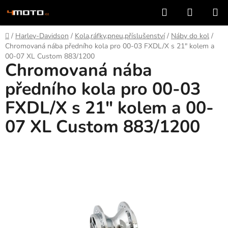
Přejít
Hledat
NÁKUP
na
KOŠÍK
obsah
Domů
/
Harley-Davidson
/
Kola,ráfky,pneu,příslušenství
/
Náby do kol
/
Chromovaná nába předního kola pro 00-03 FXDL/X s 21" kolem a
00-07 XL Custom 883/1200
Chromovaná nába
předního kola pro 00-03
FXDL/X s 21" kolem a 00-
07 XL Custom 883/1200