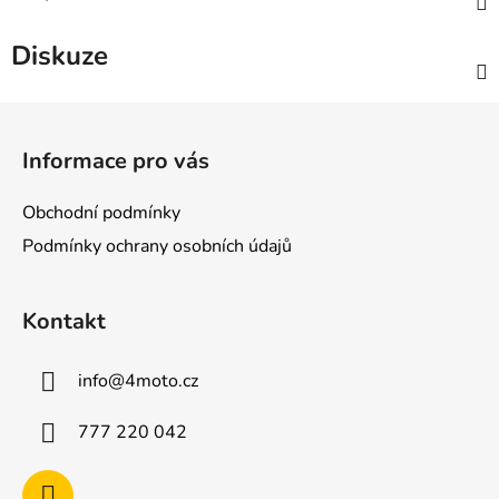
Diskuze
Z
á
Informace pro vás
p
a
Obchodní podmínky
t
Podmínky ochrany osobních údajů
í
Kontakt
info
@
4moto.cz
777 220 042