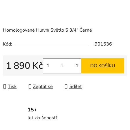
Homologované Hlavní Světlo 5 3/4" Černé
Kód:
901536
1 890 Kč
DO KOŠÍKU
Měrná cena:
Tisk
Zeptat se
Sdílet
15+
let zkušeností