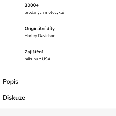
3000+
prodaných motocyklů
Originální díly
Harley Davidson
Zajištění
nákupu z USA
Popis
Diskuze
Z