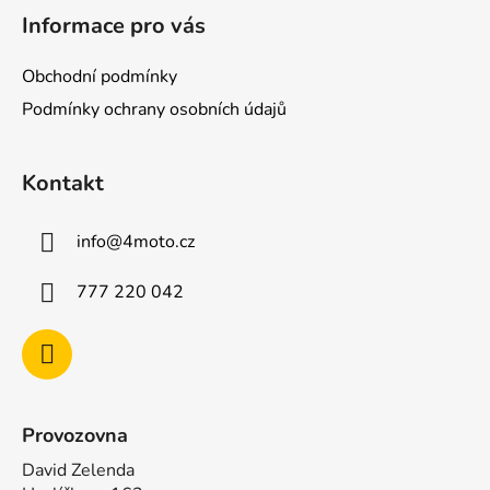
á
Informace pro vás
p
a
Obchodní podmínky
t
Podmínky ochrany osobních údajů
í
Kontakt
info
@
4moto.cz
777 220 042
Provozovna
David Zelenda