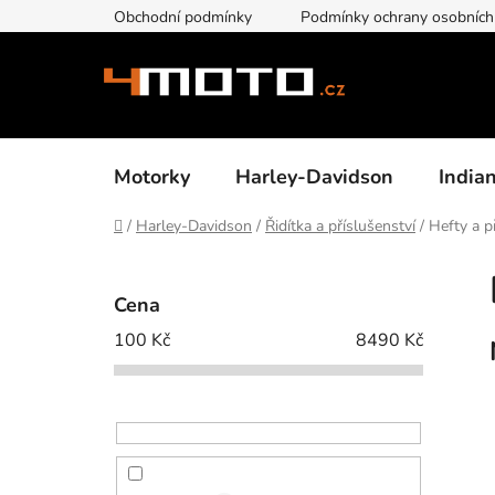
Přejít
Obchodní podmínky
Podmínky ochrany osobních
na
obsah
Motorky
Harley-Davidson
India
Domů
/
Harley-Davidson
/
Řidítka a příslušenství
/
Hefty a p
P
o
Cena
s
100
Kč
8490
Kč
t
r
a
n
n
í