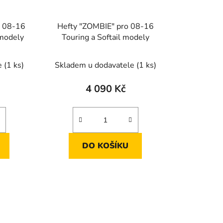
" 08-16
Hefty "ZOMBIE" pro 08-16
 modely
Touring a Softail modely
e
(1 ks)
Skladem u dodavatele
(1 ks)
4 090 Kč
DO KOŠÍKU