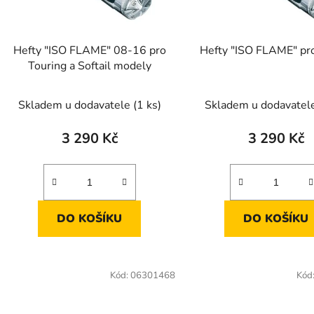
r
o
d
Hefty "ISO FLAME" 08-16 pro
Hefty "ISO FLAME" pr
u
Touring a Softail modely
k
t
Skladem u dodavatele
(1 ks)
Skladem u dodavatel
ů
3 290 Kč
3 290 Kč
DO KOŠÍKU
DO KOŠÍKU
Kód:
06301468
Kód