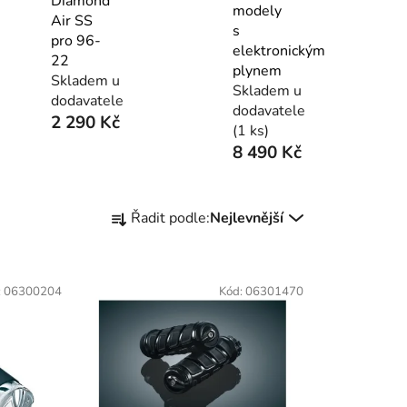
Diamond
modely
Air SS
s
pro 96-
elektronickým
22
plynem
Skladem u
Skladem u
dodavatele
dodavatele
2 290 Kč
(1 ks)
8 490 Kč
Ř
Řadit podle:
Nejlevnější
a
z
e
:
06300204
Kód:
06301470
n
í
p
r
o