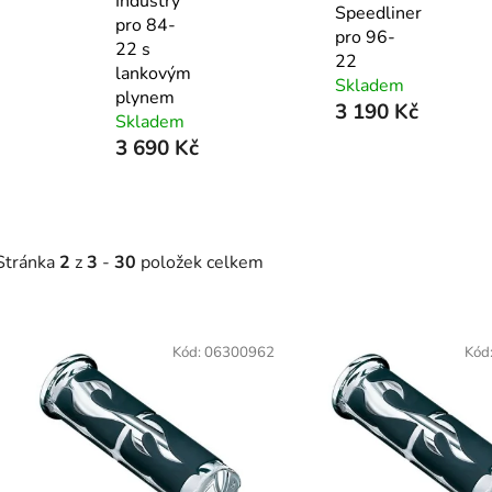
Industry
Speedliner
pro 84-
pro 96-
22 s
22
lankovým
Skladem
plynem
3 190 Kč
Skladem
3 690 Kč
Stránka
2
z
3
-
30
položek celkem
V
ý
Kód:
06300962
Kód
p
s
p