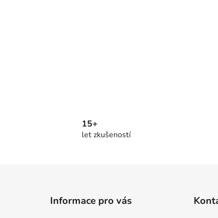
15+
let zkušeností
Z
á
Informace pro vás
Kont
p