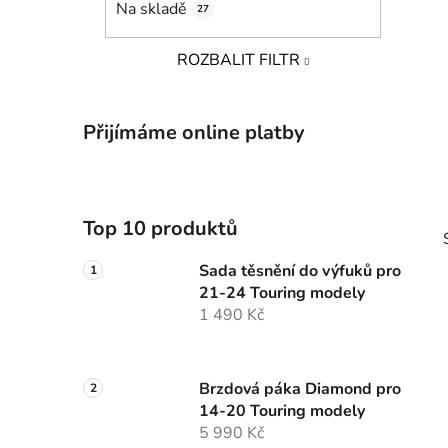
Na skladě
27
p
a
ROZBALIT FILTR
n
e
l
Přijímáme online platby
Top 10 produktů
Sada těsnění do výfuků pro
21-24 Touring modely
1 490 Kč
i
Brzdová páka Diamond pro
14-20 Touring modely
5 990 Kč