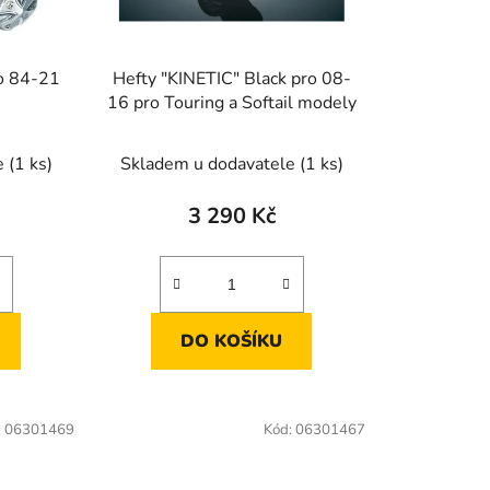
d
u
k
o 84-21
Hefty "KINETIC" Black pro 08-
t
16 pro Touring a Softail modely
ů
e
(1 ks)
Skladem u dodavatele
(1 ks)
3 290 Kč
DO KOŠÍKU
:
06301469
Kód:
06301467