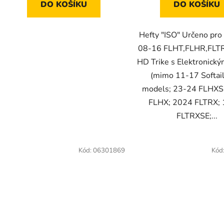
DO KOŠÍKU
DO KOŠÍKU
Hefty "ISO" Určeno pro
08-16 FLHT,FLHR,FLT
HD Trike s Elektronick
(mimo 11-17 Softai
models; 23-24 FLHXS
FLHX; 2024 FLTRX;
FLTRXSE;...
Kód:
06301869
Kód