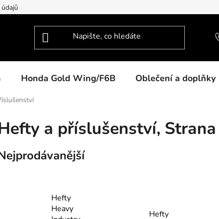
 údajů
n
Honda Gold Wing/F6B
Oblečení a doplňky
říslušenství
Hefty a příslušenství
, Strana
Nejprodávanější
Hefty
Heavy
Hefty