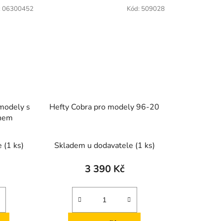
:
06300452
Kód:
509028
modely s
Hefty Cobra pro modely 96-20
ynem
e
(1 ks)
Skladem u dodavatele
(1 ks)
3 390 Kč