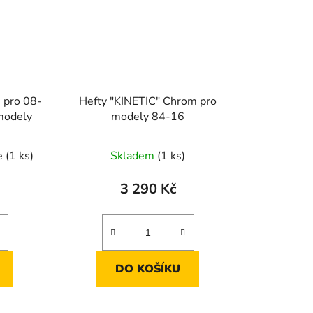
 pro 08-
Hefty "KINETIC" Chrom pro
 modely
modely 84-16
e
(1 ks)
Skladem
(1 ks)
3 290 Kč
DO KOŠÍKU