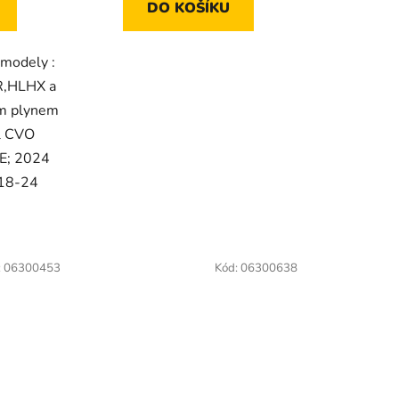
DO KOŠÍKU
 modely :
R,HLHX a
ým plynem
l CVO
E; 2024
 18-24
:
06300453
Kód:
06300638