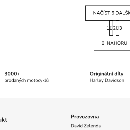
NAČÍST 6 DALŠ
S
1
2
t
3
O
r
v
á
l
NAHORU
n
á
k
d
o
v
a
á
c
n
3000+
Originální díly
í
í
prodaných motocyklů
Harley Davidson
p
r
v
k
y
v
Provozovna
akt
ý
p
David Zelenda