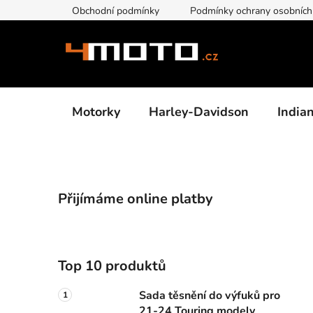
Přejít
Obchodní podmínky
Podmínky ochrany osobních
na
obsah
Motorky
Harley-Davidson
India
P
Přijímáme online platby
o
s
t
r
Top 10 produktů
a
n
Sada těsnění do výfuků pro
21-24 Touring modely