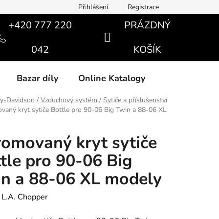
Přihlášení
Registrace
+420 777 220
PRÁZDNÝ
NÁKUPNÍ
042
KOŠÍK
KOŠÍK
Bazar díly
Online Katalogy
ey-Davidson
/
Vzduchový systém
/
Sytiče a příslušenství
aný kryt sytiče Bottle pro 90-06 Big Twin a 88-06 XL
omovaný kryt sytiče
tle pro 90-06 Big
n a 88-06 XL modely
:
L.A. Chopper