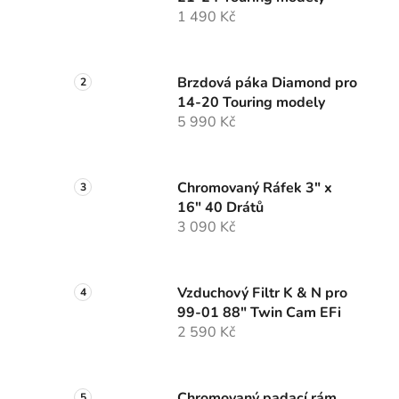
n
1 490 Kč
í
p
a
Brzdová páka Diamond pro
n
14-20 Touring modely
e
5 990 Kč
l
Chromovaný Ráfek 3" x
16" 40 Drátů
3 090 Kč
Vzduchový Filtr K & N pro
99-01 88" Twin Cam EFi
2 590 Kč
Chromovaný padací rám