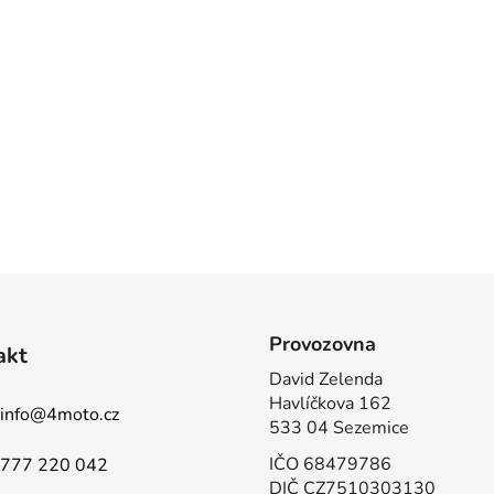
Provozovna
akt
David Zelenda
Havlíčkova 162
info
@
4moto.cz
533 04 Sezemice
IČO 68479786
777 220 042
DIČ CZ7510303130