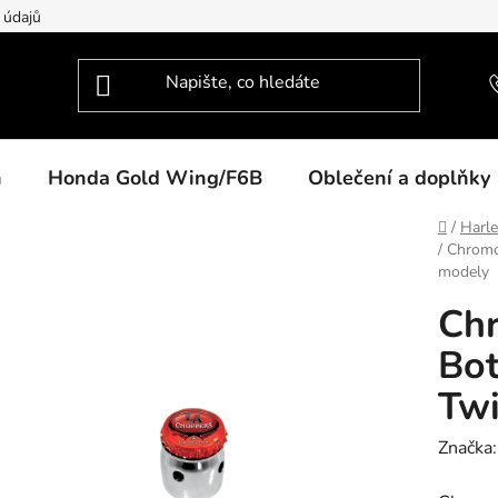
 údajů
n
Honda Gold Wing/F6B
Oblečení a doplňky
Domů
/
Harl
/
Chromov
modely
Chr
Bot
Twi
Značka