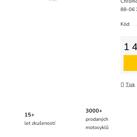
Chromov
88-06 
Kód:
1 
Měrná
Tisk
3000+
15+
prodaných
let zkušeností
motocyklů