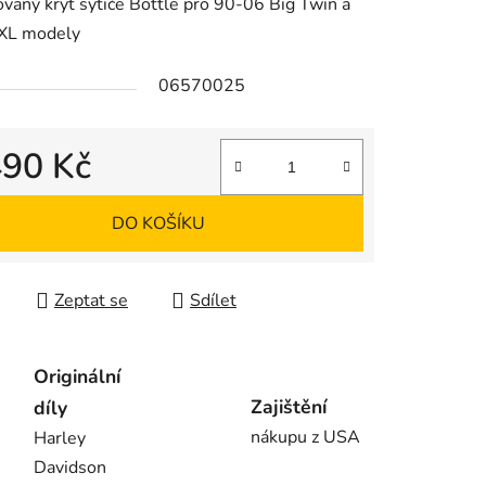
aný kryt sytiče Bottle pro 90-06 Big Twin a
XL modely
06570025
490 Kč
 cena:
DO KOŠÍKU
Zeptat se
Sdílet
Originální
Zajištění
díly
nákupu z USA
Harley
Davidson