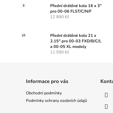
Přední drátěné kolo 16 x 3"
pro 00-06 FLST/C/N/F
12 890 Kč
Přední drátěné kolo 21 x
2.15" pro 00-03 FXD/B/C/L
a 00-05 XL modely
11 590 Kč
Z
á
Informace pro vás
Kont
p
a
Obchodní podmínky
t
Podmínky ochrany osobních údajů
í