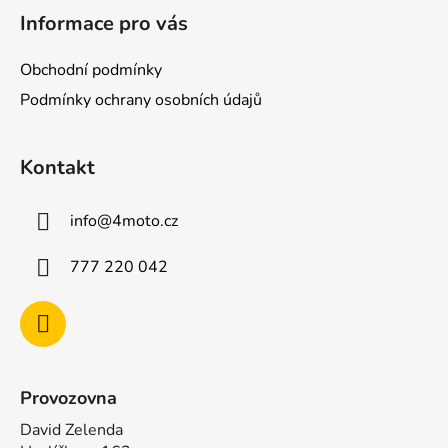
á
Informace pro vás
p
a
Obchodní podmínky
t
Podmínky ochrany osobních údajů
í
Kontakt
info
@
4moto.cz
777 220 042
Provozovna
David Zelenda