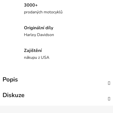
3000+
prodaných motocyklů
Originální díly
Harley Davidson
Zajištění
nákupu z USA
Popis
Diskuze
Z