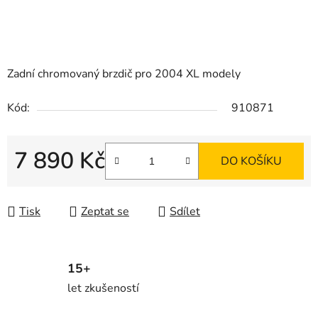
Zadní chromovaný brzdič pro 2004 XL modely
Kód:
910871
7 890 Kč
DO KOŠÍKU
Měrná cena:
Tisk
Zeptat se
Sdílet
15+
let zkušeností