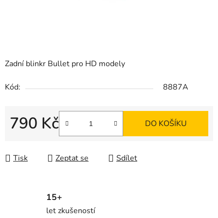
Zadní blinkr Bullet pro HD modely
Kód:
8887A
790 Kč
DO KOŠÍKU
Měrná cena:
Tisk
Zeptat se
Sdílet
15+
let zkušeností