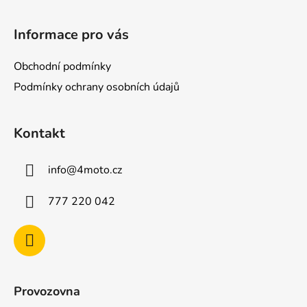
Z
á
Informace pro vás
p
a
Obchodní podmínky
t
Podmínky ochrany osobních údajů
í
Kontakt
info
@
4moto.cz
777 220 042
Provozovna