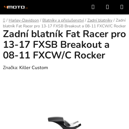
Přejít
Hledat
NÁKUP
na
KOŠÍK
obsah
Domů
/
Harley-Davidson
/
Blatníky a přislušenství
/
Zadní blatníky
/
Zadní
blatník Fat Racer pro 13-17 FXSB Breakout a 08-11 FXCW/C Rocker
Zadní blatník Fat Racer pro
13-17 FXSB Breakout a
08-11 FXCW/C Rocker
Značka:
Killer Custom