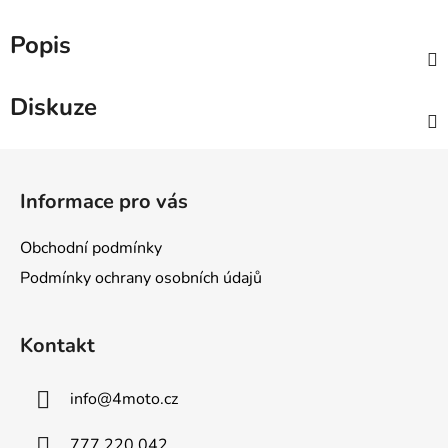
Popis
Diskuze
Z
á
Informace pro vás
p
a
Obchodní podmínky
t
Podmínky ochrany osobních údajů
í
Kontakt
info
@
4moto.cz
777 220 042