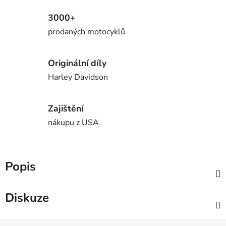
3000+
prodaných motocyklů
Originální díly
Harley Davidson
Zajištění
nákupu z USA
Popis
Diskuze
Z