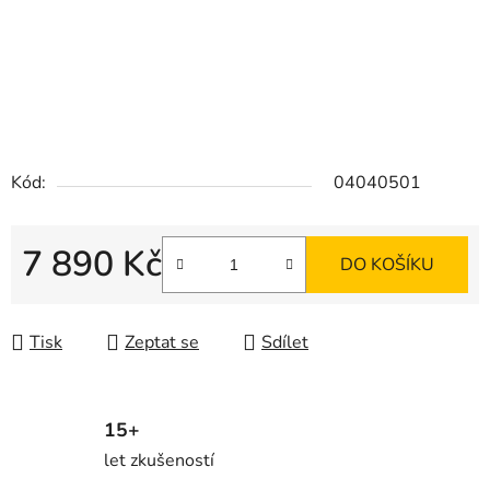
Kód:
04040501
7 890 Kč
DO KOŠÍKU
Měrná cena:
Tisk
Zeptat se
Sdílet
15+
let zkušeností