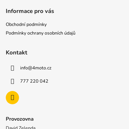
á
Informace pro vás
p
a
Obchodní podmínky
t
Podmínky ochrany osobních údajů
í
Kontakt
info
@
4moto.cz
777 220 042
Provozovna
David Zelenda