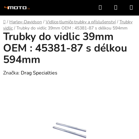
Přejít
Hledat
NÁKUP
na
KOŠÍK
obsah
Domů
/
Harley-Davidson
/
Vidlice,tlumiče,trubky a příslušenství
/
Trubky
vidlic
/
Trubky do vidlic 39mm OEM : 45381-87 s délkou 594mm
Trubky do vidlic 39mm
OEM : 45381-87 s délkou
594mm
Značka:
Drag Specialties