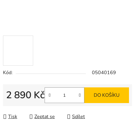
Kód:
05040169
2 890 Kč
DO KOŠÍKU
Měrná cena:
Tisk
Zeptat se
Sdílet