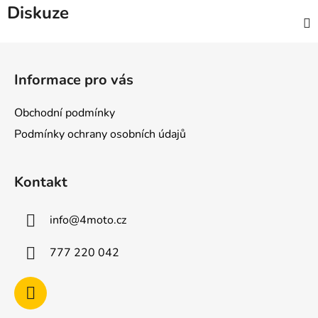
Diskuze
Z
á
Informace pro vás
p
a
Obchodní podmínky
t
Podmínky ochrany osobních údajů
í
Kontakt
info
@
4moto.cz
777 220 042