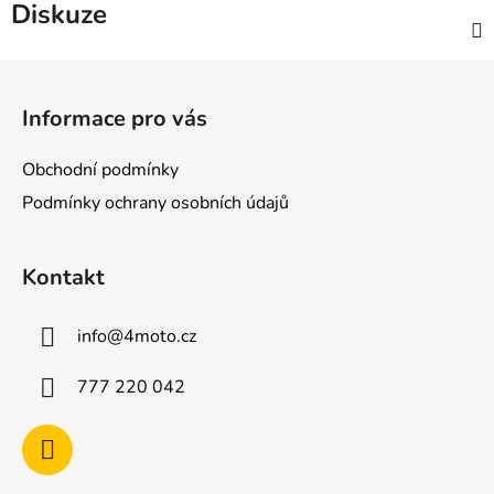
Diskuze
Z
á
Informace pro vás
p
a
Obchodní podmínky
t
Podmínky ochrany osobních údajů
í
Kontakt
info
@
4moto.cz
777 220 042