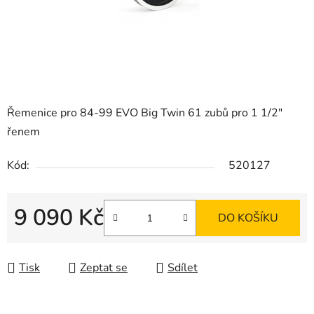
Řemenice pro 84-99 EVO Big Twin 61 zubů pro 1 1/2"
řenem
Kód:
520127
9 090 Kč
DO KOŠÍKU
Měrná cena:
Tisk
Zeptat se
Sdílet