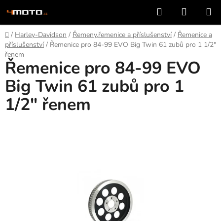
Přejít
Hledat
NÁKUP
na
KOŠÍK
obsah
Domů
/
Harley-Davidson
/
Řemeny,řemenice a příslušenství
/
Řemenice a
příslušenství
/
Řemenice pro 84-99 EVO Big Twin 61 zubů pro 1 1/2"
řenem
Řemenice pro 84-99 EVO
Big Twin 61 zubů pro 1
1/2" řenem