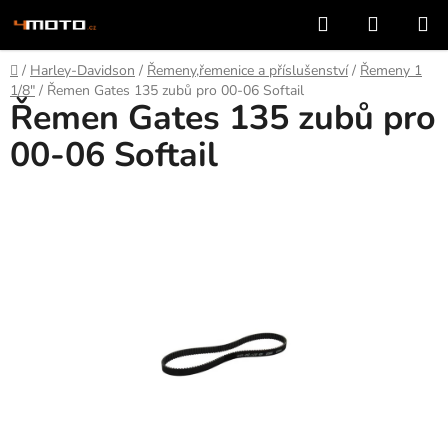
Přejít
Hledat
NÁKUP
na
KOŠÍK
obsah
Domů
/
Harley-Davidson
/
Řemeny,řemenice a příslušenství
/
Řemeny 1
1/8"
/
Řemen Gates 135 zubů pro 00-06 Softail
Řemen Gates 135 zubů pro
00-06 Softail