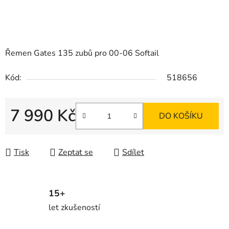
Řemen Gates 135 zubů pro 00-06 Softail
Kód:
518656
7 990 Kč
DO KOŠÍKU
Měrná cena:
Tisk
Zeptat se
Sdílet
15+
let zkušeností