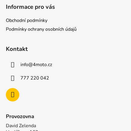
á
Informace pro vás
p
a
Obchodní podmínky
t
Podmínky ochrany osobních údajů
í
Kontakt
info
@
4moto.cz
777 220 042
Provozovna
David Zelenda