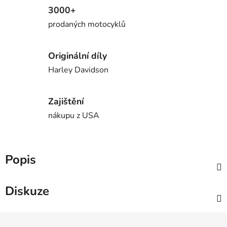
3000+
prodaných motocyklů
Originální díly
Harley Davidson
Zajištění
nákupu z USA
Popis
Diskuze
Z