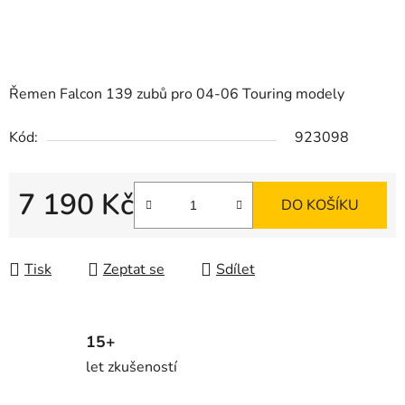
Řemen Falcon 139 zubů pro 04-06 Touring modely
Kód:
923098
7 190 Kč
DO KOŠÍKU
Měrná cena:
Tisk
Zeptat se
Sdílet
15+
let zkušeností