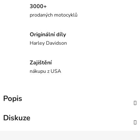
3000+
prodaných motocyklů
Originální díly
Harley Davidson
Zajištění
nákupu z USA
Popis
Diskuze
Z