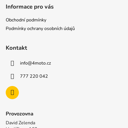
á
Informace pro vás
p
a
Obchodní podmínky
t
Podmínky ochrany osobních údajů
í
Kontakt
info
@
4moto.cz
777 220 042
Provozovna
David Zelenda