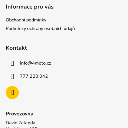
á
Informace pro vás
p
a
Obchodní podmínky
t
Podmínky ochrany osobních údajů
í
Kontakt
info
@
4moto.cz
777 220 042
Provozovna
David Zelenda