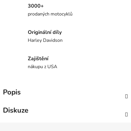
3000+
prodaných motocyklů
Originální díly
Harley Davidson
Zajištění
nákupu z USA
Popis
Diskuze
Z