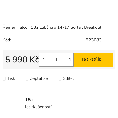
Řemen Falcon 132 zubů pro 14-17 Softail Breakout
Kód:
923083
5 990 Kč
DO KOŠÍKU
Měrná cena:
Tisk
Zeptat se
Sdílet
15+
let zkušeností