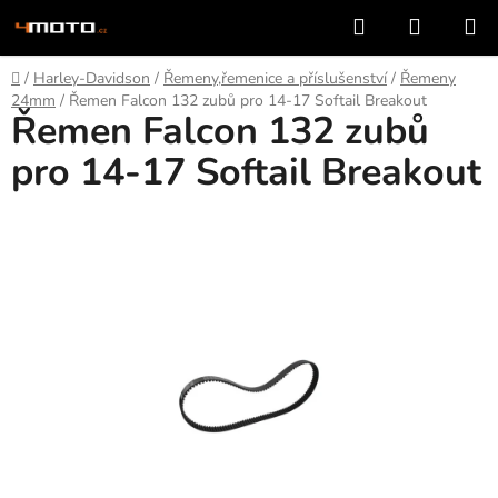
Přejít
Hledat
NÁKUP
na
KOŠÍK
obsah
Domů
/
Harley-Davidson
/
Řemeny,řemenice a příslušenství
/
Řemeny
24mm
/
Řemen Falcon 132 zubů pro 14-17 Softail Breakout
Řemen Falcon 132 zubů
pro 14-17 Softail Breakout