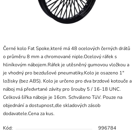
Černé kolo Fat Spoke,které má 48 ocelových černých drátů
o průměru 8 mm a chromované niple.Ocelový ráfek s
hliníkovým nábojem.Ráfek je utěsněný gumovou vložkou a
je vhodný pro bezdušové pneumatiky.Kolo je osazeno 1"
ložisky (bez ABS). Kolo je určeno pro dva brzdové kotouče a
náboj má předvrtané závity pro šrouby 5 / 16-18 UNC.
Celková šířka náboje je 16cm. Schváleno TüV. Pouze na
objednání a dostupnost,dle skladových zásob
dodavatele.Cena za kus.
Kód:
996784