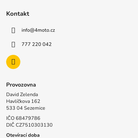
Kontakt
info
@
4moto.cz
777 220 042
Provozovna
David Zelenda
Havlíčkova 162
533 04 Sezemice
IČO 68479786
DIČ CZ7510303130
Otevírací doba