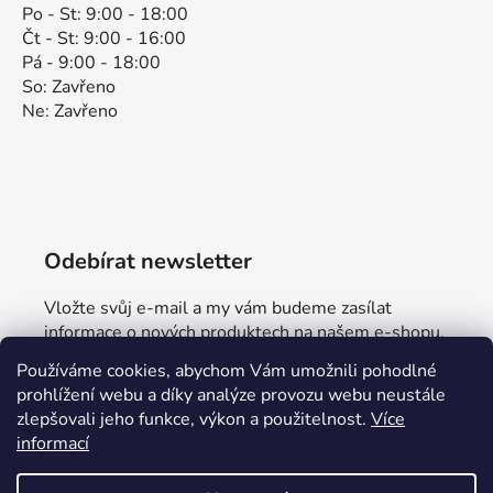
Po - St: 9:00 - 18:00
Čt - St: 9:00 - 16:00
Pá - 9:00 - 18:00
So: Zavřeno
Ne: Zavřeno
Odebírat newsletter
Vložte svůj e-mail a my vám budeme zasílat
informace o nových produktech na našem e-shopu.
Používáme cookies, abychom Vám umožnili pohodlné
E-mail
prohlížení webu a díky analýze provozu webu neustále
zlepšovali jeho funkce, výkon a použitelnost.
Více
Vložením e-mailu souhlasíte s
podmínkami
informací
ochrany osobních údajů