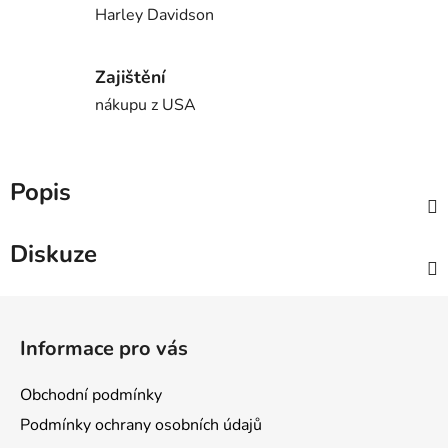
Harley Davidson
Zajištění
nákupu z USA
Popis
Diskuze
Z
á
Informace pro vás
p
a
Obchodní podmínky
t
Podmínky ochrany osobních údajů
í