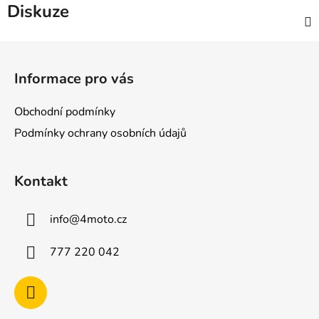
Diskuze
Z
á
Informace pro vás
p
a
Obchodní podmínky
t
Podmínky ochrany osobních údajů
í
Kontakt
info
@
4moto.cz
777 220 042