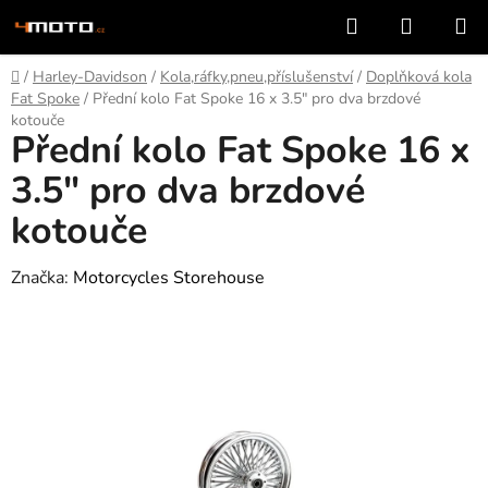
Přejít
Hledat
NÁKUP
na
KOŠÍK
obsah
Domů
/
Harley-Davidson
/
Kola,ráfky,pneu,příslušenství
/
Doplňková kola
Fat Spoke
/
Přední kolo Fat Spoke 16 x 3.5" pro dva brzdové
kotouče
Přední kolo Fat Spoke 16 x
3.5" pro dva brzdové
kotouče
Značka:
Motorcycles Storehouse