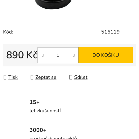
Kód:
516119
890 Kč
DO KOŠÍKU
Měrná cena:
Tisk
Zeptat se
Sdílet
15+
let zkušeností
3000+
prodaných motocyklů