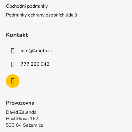
a
Obchodní podmínky
t
Podmínky ochrany osobních údajů
í
Kontakt
info
@
4moto.cz
777 220 042
Provozovna
David Zelenda
Havlíčkova 162
533 04 Sezemice