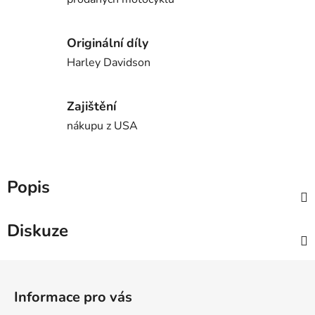
Originální díly
Harley Davidson
Zajištění
nákupu z USA
Popis
Diskuze
Z
á
Informace pro vás
p