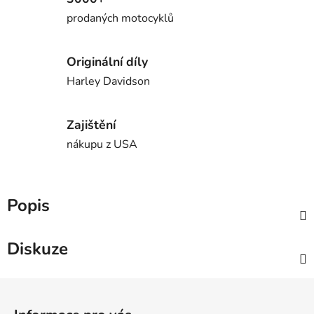
prodaných motocyklů
Originální díly
Harley Davidson
Zajištění
nákupu z USA
Popis
Diskuze
Z
á