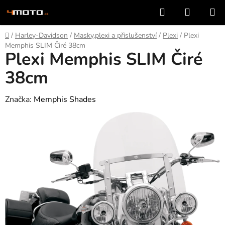
Přejít
Hledat
NÁKUP
na
KOŠÍK
obsah
Domů
/
Harley-Davidson
/
Masky,plexi a přislušenství
/
Plexi
/
Plexi
Memphis SLIM Čiré 38cm
Plexi Memphis SLIM Čiré
38cm
Značka:
Memphis Shades