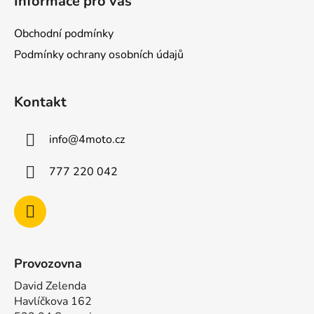
Informace pro vás
p
a
Obchodní podmínky
t
Podmínky ochrany osobních údajů
í
Kontakt
info
@
4moto.cz
777 220 042
Provozovna
David Zelenda
Havlíčkova 162