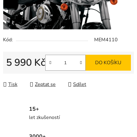
Kód:
MEM4110
5 990 Kč
DO KOŠÍKU
Měrná cena:
Tisk
Zeptat se
Sdílet
15+
let zkušeností
3000+