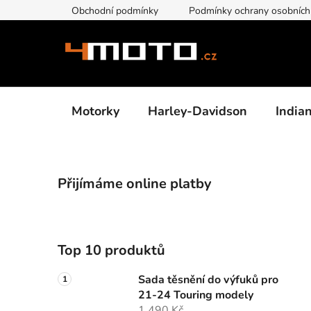
Přejít
Obchodní podmínky
Podmínky ochrany osobních
na
obsah
Motorky
Harley-Davidson
India
P
Přijímáme online platby
o
s
t
r
Top 10 produktů
a
n
Sada těsnění do výfuků pro
n
21-24 Touring modely
1 490 Kč