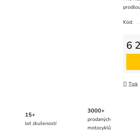
prodlo
Kód:
6 
Měrná
Tisk
3000+
15+
prodaných
let zkušeností
motocyklů