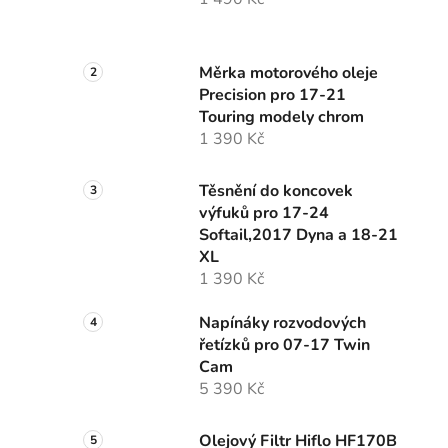
í
p
a
Měrka motorového oleje
n
Precision pro 17-21
e
Touring modely chrom
l
1 390 Kč
Těsnění do koncovek
výfuků pro 17-24
Softail,2017 Dyna a 18-21
XL
1 390 Kč
Napínáky rozvodových
řetízků pro 07-17 Twin
Cam
5 390 Kč
Olejový Filtr Hiflo HF170B