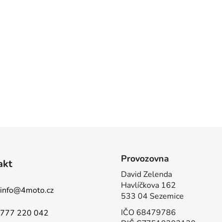
Provozovna
akt
David Zelenda
Havlíčkova 162
info
@
4moto.cz
533 04 Sezemice
IČO 68479786
777 220 042