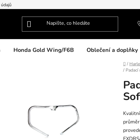
 údajů
n
Honda Gold Wing/F6B
Oblečení a doplňky
Domů
/
Harl
/
Padací 
Pad
Sof
Kvalitn
průměr
proved
FXDRS/