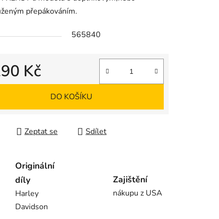
uženým přepákováním.
565840
290 Kč
 cena:
DO KOŠÍKU
Zeptat se
Sdílet
Originální
Zajištění
díly
nákupu z USA
Harley
Davidson