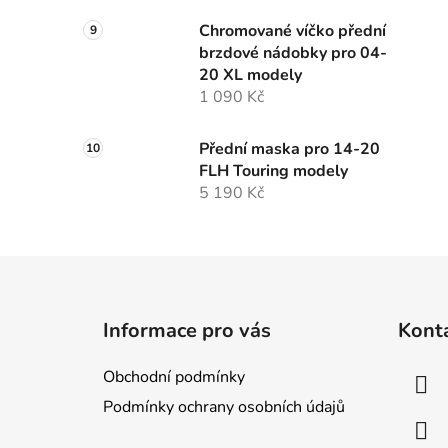
Chromované víčko přední
brzdové nádobky pro 04-
20 XL modely
1 090 Kč
Přední maska pro 14-20
FLH Touring modely
5 190 Kč
Z
á
Informace pro vás
Kont
p
a
Obchodní podmínky
t
Podmínky ochrany osobních údajů
í