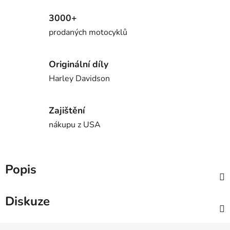
3000+
prodaných motocyklů
Originální díly
Harley Davidson
Zajištění
nákupu z USA
Popis
Diskuze
Z