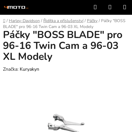
Přejít
Hledat
NÁKUP
na
KOŠÍK
obsah
Domů
/
Harley-Davidson
/
Řidítka a příslušenství
/
Páčky
/
Páčky "BOSS
BLADE" pro 96-16 Twin Cam a 96-03 XL Modely
Páčky "BOSS BLADE" pro
96-16 Twin Cam a 96-03
XL Modely
Značka:
Kuryakyn