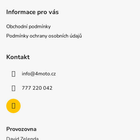
á
Informace pro vás
p
a
Obchodní podmínky
t
Podmínky ochrany osobních údajů
í
Kontakt
info
@
4moto.cz
777 220 042
Provozovna
David Zelenda