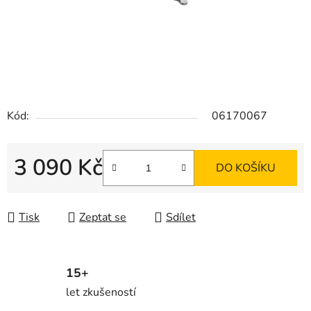
Kód:
06170067
3 090 Kč
DO KOŠÍKU
Měrná cena:
Tisk
Zeptat se
Sdílet
15+
let zkušeností