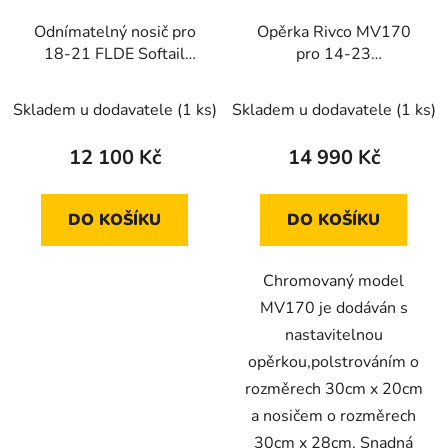
Odnímatelný nosič pro
Opěrka Rivco MV170
18-21 FLDE Softail
pro 14-23
Deluxe
FLHR/C,FLHX,FLTR/X
Skladem u dodavatele
(1 ks)
Skladem u dodavatele
(1 ks)
12 100 Kč
14 990 Kč
DO KOŠÍKU
DO KOŠÍKU
Chromovaný model
MV170 je dodáván s
nastavitelnou
opěrkou,polstrováním o
rozměrech 30cm x 20cm
a nosičem o rozměrech
30cm x 28cm. Snadná