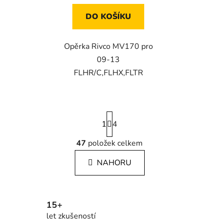
DO KOŠÍKU
Opěrka Rivco MV170 pro
09-13
FLHR/C,FLHX,FLTR
S
1
t
4
r
á
47
položek celkem
O
n
v
k
NAHORU
l
o
á
v
á
d
n
a
15+
í
c
let zkušeností