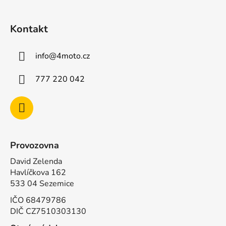
í
Kontakt
info
@
4moto.cz
777 220 042
Provozovna
David Zelenda
Havlíčkova 162
533 04 Sezemice
IČO 68479786
DIČ CZ7510303130