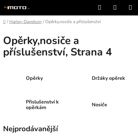
Přejít
Hledat
NÁKUP
na
KOŠÍK
obsah
Domů
/
Harley-Davidson
/
Opěrky,nosiče a příslušenství
Opěrky,nosiče a
příslušenství
, Strana 4
Opěrky
Držáky opěrek
Přislušenství k
Nosiče
opěrkám
Nejprodávanější