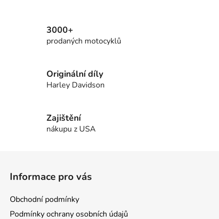
í
p
r
3000+
v
prodaných motocyklů
k
y
v
Originální díly
ý
Harley Davidson
p
i
s
Zajištění
u
nákupu z USA
Z
á
Informace pro vás
p
a
Obchodní podmínky
t
Podmínky ochrany osobních údajů