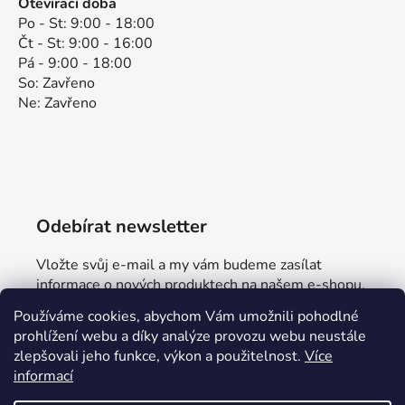
Otevírací doba
Po - St: 9:00 - 18:00
Čt - St: 9:00 - 16:00
Pá - 9:00 - 18:00
So: Zavřeno
Ne: Zavřeno
Odebírat newsletter
Vložte svůj e-mail a my vám budeme zasílat
informace o nových produktech na našem e-shopu.
Používáme cookies, abychom Vám umožnili pohodlné
E-mail
prohlížení webu a díky analýze provozu webu neustále
zlepšovali jeho funkce, výkon a použitelnost.
Více
Vložením e-mailu souhlasíte s
podmínkami
informací
ochrany osobních údajů