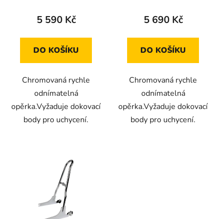
t
5 590 Kč
5 690 Kč
ů
DO KOŠÍKU
DO KOŠÍKU
Chromovaná rychle
Chromovaná rychle
odnímatelná
odnímatelná
opěrka.Vyžaduje dokovací
opěrka.Vyžaduje dokovací
body pro uchycení.
body pro uchycení.