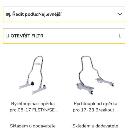
Ř
Řadit podle:
Nejlevnější
a
z
e
OTEVŘÍT FILTR
n
í
V
p
ý
r
p
o
i
d
s
u
p
k
r
t
Rychloupínací opěrka
Rychloupínací opěrka
o
ů
pro 05-17 FLST/N/SE,
pro 17-23 Breakout a
d
FLSTSC; 00-06 FLSTF;
Fat Boy
u
00-05 FXST/B/S
Skladem u dodavatele
Skladem u dodavatele
k