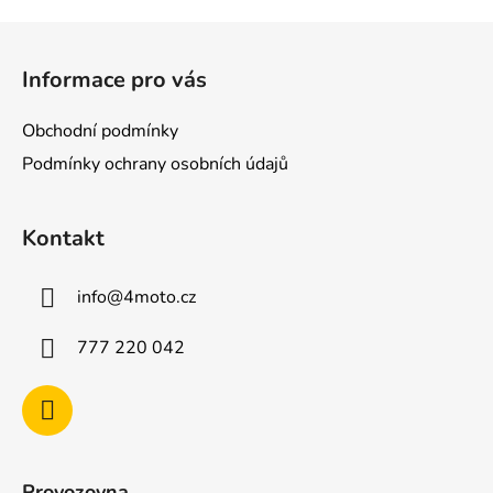
Z
á
Informace pro vás
p
a
Obchodní podmínky
t
Podmínky ochrany osobních údajů
í
Kontakt
info
@
4moto.cz
777 220 042
Provozovna