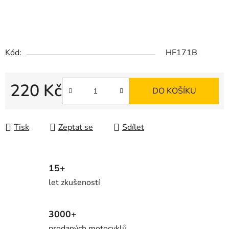
Kód:
HF171B
220 Kč
DO KOŠÍKU
Měrná cena:
Tisk
Zeptat se
Sdílet
15+
let zkušeností
3000+
prodaných motocyklů