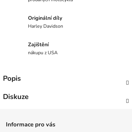
Originální díly
Harley Davidson
Zajištění
nákupu z USA
Popis
Diskuze
Z
á
Informace pro vás
p