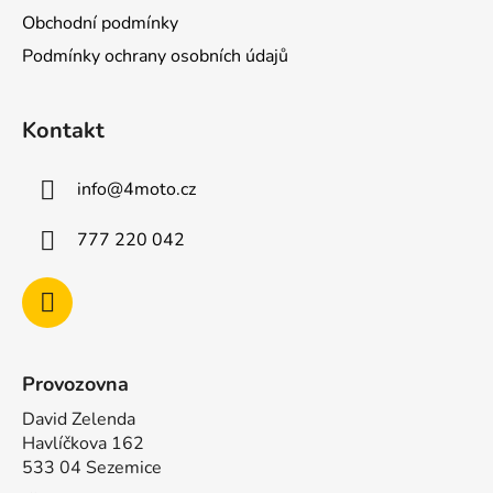
a
Obchodní podmínky
t
Podmínky ochrany osobních údajů
í
Kontakt
info
@
4moto.cz
777 220 042
Provozovna
David Zelenda
Havlíčkova 162
533 04 Sezemice