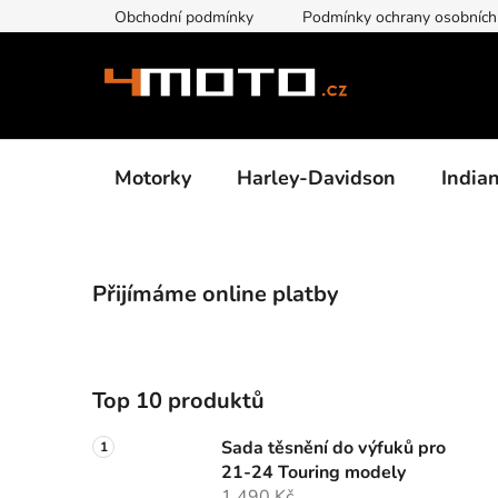
Přejít
Obchodní podmínky
Podmínky ochrany osobních
na
obsah
Motorky
Harley-Davidson
India
P
Přijímáme online platby
o
s
t
r
Top 10 produktů
a
n
Sada těsnění do výfuků pro
n
21-24 Touring modely
1 490 Kč