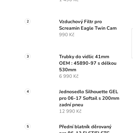
í
p
a
Vzduchový Filtr pro
n
Screamin Eagle Twin Cam
e
990 Kč
l
Trubky do vidlic 41mm
OEM : 45890-97 s délkou
530mm
6 990 Kč
Jednosedlo Silhouette GEL
pro 06-17 Softail s 200mm
zadní pneu
12 990 Kč
Přední blatník děrovaný