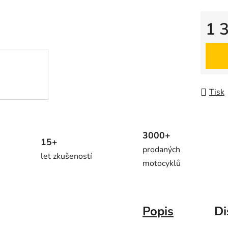
1 
Měrná
Tisk
3000+
15+
prodaných
let zkušeností
motocyklů
Popis
Di