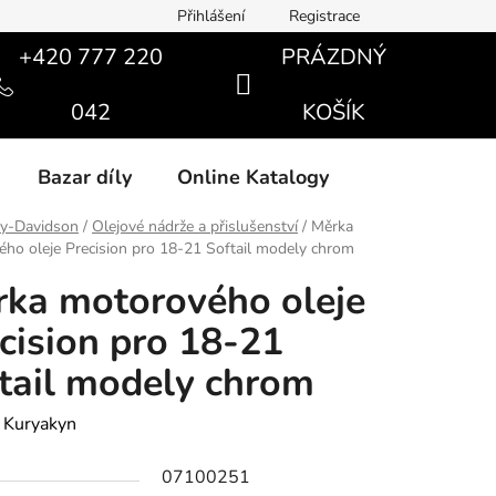
Přihlášení
Registrace
+420 777 220
PRÁZDNÝ
NÁKUPNÍ
042
KOŠÍK
KOŠÍK
Bazar díly
Online Katalogy
ey-Davidson
/
Olejové nádrže a přislušenství
/
Měrka
ho oleje Precision pro 18-21 Softail modely chrom
ka motorového oleje
cision pro 18-21
tail modely chrom
:
Kuryakyn
07100251