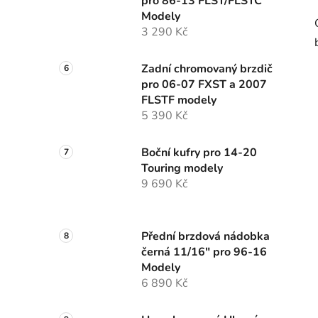
pro 86-13 FLST/FLSTC
Modely
3 290 Kč
Zadní chromovaný brzdič
pro 06-07 FXST a 2007
FLSTF modely
5 390 Kč
Boční kufry pro 14-20
Touring modely
9 690 Kč
Přední brzdová nádobka
černá 11/16" pro 96-16
Modely
6 890 Kč