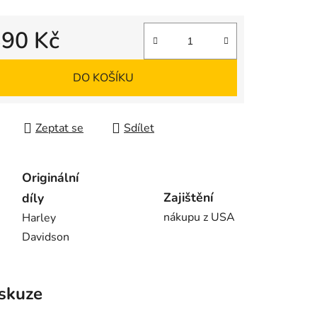
390 Kč
 cena:
DO KOŠÍKU
Zeptat se
Sdílet
Originální
Zajištění
díly
nákupu z USA
Harley
Davidson
skuze