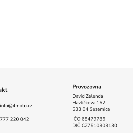
Provozovna
akt
David Zelenda
Havlíčkova 162
info
@
4moto.cz
533 04 Sezemice
IČO 68479786
777 220 042
DIČ CZ7510303130