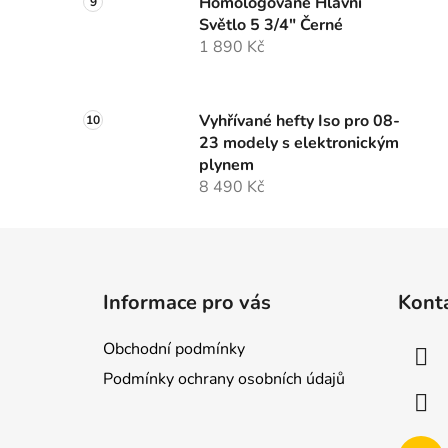
Homologované Hlavní
Světlo 5 3/4" Černé
1 890 Kč
Vyhřívané hefty Iso pro 08-
23 modely s elektronickým
plynem
8 490 Kč
Z
á
Informace pro vás
Kont
p
a
Obchodní podmínky
t
Podmínky ochrany osobních údajů
í