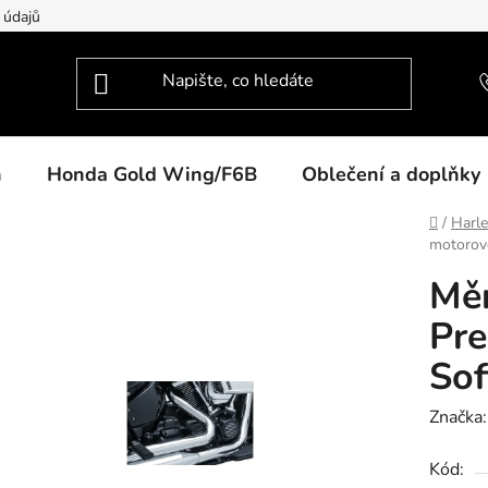
 údajů
n
Honda Gold Wing/F6B
Oblečení a doplňky
Domů
/
Harl
motorové
Měr
Pre
Sof
Značka
Kód: