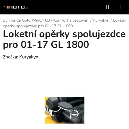
Přejít
Hledat
NÁKUP
na
KOŠÍK
obsah
Domů
/
Honda Gold Wing/F6B
/
Komfort a cestování
/
Küryakyn
/
Loketní
opěrky spolujezdce pro 01-17 GL 1800
Loketní opěrky spolujezdce
pro 01-17 GL 1800
Značka:
Kuryakyn