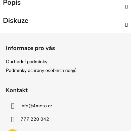
Popis
Diskuze
Z
á
Informace pro vás
p
a
Obchodní podmínky
t
Podmínky ochrany osobních údajů
í
Kontakt
info
@
4moto.cz
777 220 042