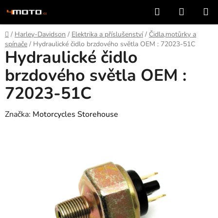
Přejít
Hledat
NÁKUP
na
KOŠÍK
obsah
Domů
/
Harley-Davidson
/
Elektrika a příslušenství
/
Čidla,motůrky a
spínače
/
Hydraulické čidlo brzdového světla OEM : 72023-51C
Hydraulické čidlo
brzdového světla OEM :
72023-51C
Značka:
Motorcycles Storehouse