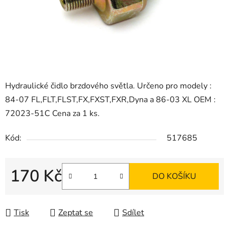
Hydraulické čidlo brzdového světla. Určeno pro modely :
84-07 FL,FLT,FLST,FX,FXST,FXR,Dyna a 86-03 XL OEM :
72023-51C Cena za 1 ks.
Kód:
517685
170 Kč
DO KOŠÍKU
Měrná cena:
Tisk
Zeptat se
Sdílet