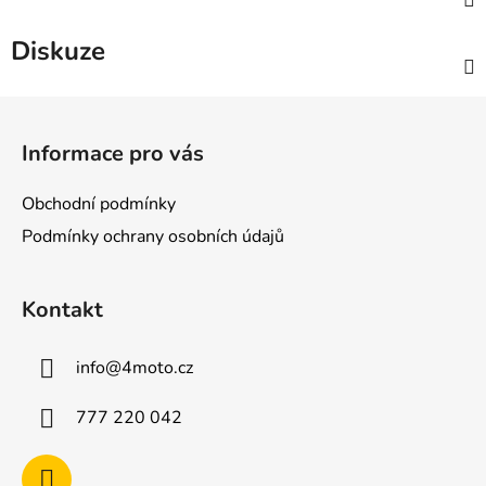
Diskuze
Z
á
Informace pro vás
p
a
Obchodní podmínky
t
Podmínky ochrany osobních údajů
í
Kontakt
info
@
4moto.cz
777 220 042