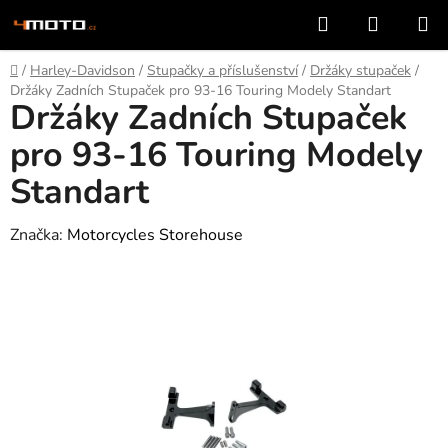
Přejít
Hledat
NÁKUP
na
KOŠÍK
obsah
Domů
/
Harley-Davidson
/
Stupačky a příslušenství
/
Držáky stupaček
/
Držáky Zadních Stupaček pro 93-16 Touring Modely Standart
Držáky Zadních Stupaček
pro 93-16 Touring Modely
Standart
Značka:
Motorcycles Storehouse