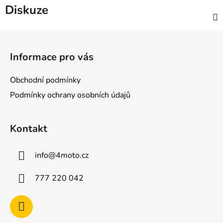
Diskuze
Z
á
Informace pro vás
p
a
Obchodní podmínky
t
Podmínky ochrany osobních údajů
í
Kontakt
info
@
4moto.cz
777 220 042