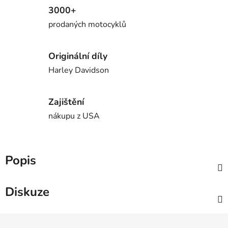
3000+
prodaných motocyklů
Originální díly
Harley Davidson
Zajištění
nákupu z USA
Popis
Diskuze
Z