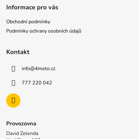
á
Informace pro vás
p
a
Obchodní podmínky
t
Podmínky ochrany osobních údajů
í
Kontakt
info
@
4moto.cz
777 220 042
Provozovna
David Zelenda