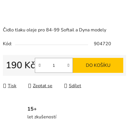
Čidlo tlaku oleje pro 84-99 Softail a Dyna modely
Kód:
904720
190 Kč
DO KOŠÍKU
Měrná cena:
Tisk
Zeptat se
Sdílet
15+
let zkušeností