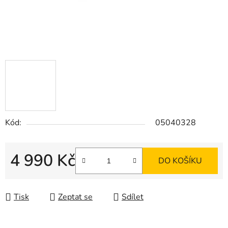
Kód:
05040328
4 990 Kč
DO KOŠÍKU
Měrná cena:
Tisk
Zeptat se
Sdílet