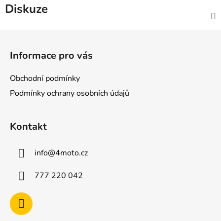
Diskuze
Z
á
Informace pro vás
p
a
Obchodní podmínky
t
Podmínky ochrany osobních údajů
í
Kontakt
info
@
4moto.cz
777 220 042