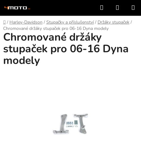
Přejít
Hledat
NÁKUP
na
KOŠÍK
obsah
Domů
/
Harley-Davidson
/
Stupačky a příslušenství
/
Držáky stupaček
/
Chromované držáky stupaček pro 06-16 Dyna modely
Chromované držáky
stupaček pro 06-16 Dyna
modely