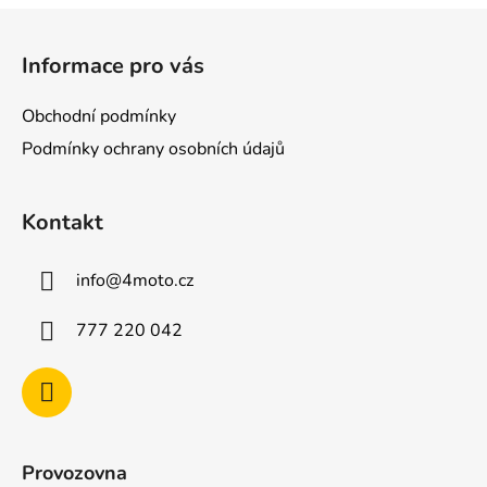
Z
á
Informace pro vás
p
a
Obchodní podmínky
t
Podmínky ochrany osobních údajů
í
Kontakt
info
@
4moto.cz
777 220 042
Provozovna