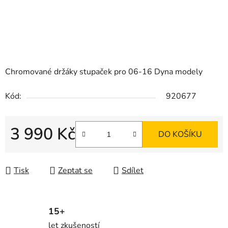
Chromované držáky stupaček pro 06-16 Dyna modely
Kód:
920677
3 990 Kč
DO KOŠÍKU
Měrná cena:
Tisk
Zeptat se
Sdílet
15+
let zkušeností