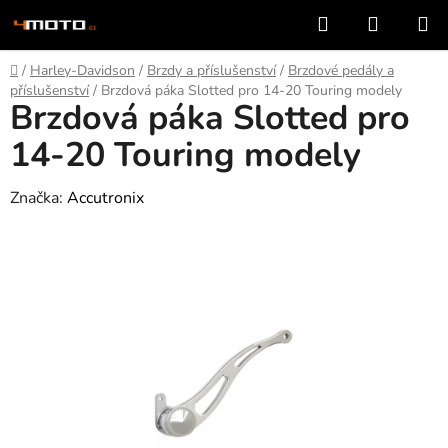
Přejít
Hledat
NÁKUP
na
KOŠÍK
obsah
Domů
/
Harley-Davidson
/
Brzdy a příslušenství
/
Brzdové pedály a
příslušenství
/
Brzdová páka Slotted pro 14-20 Touring modely
Brzdová páka Slotted pro
14-20 Touring modely
Značka:
Accutronix