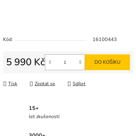
Kód:
16100443
5 990 Kč
DO KOŠÍKU
Měrná cena:
Tisk
Zeptat se
Sdílet
15+
let zkušeností
3000+