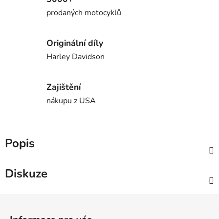
prodaných motocyklů
Originální díly
Harley Davidson
Zajištění
nákupu z USA
Popis
Diskuze
Z
á