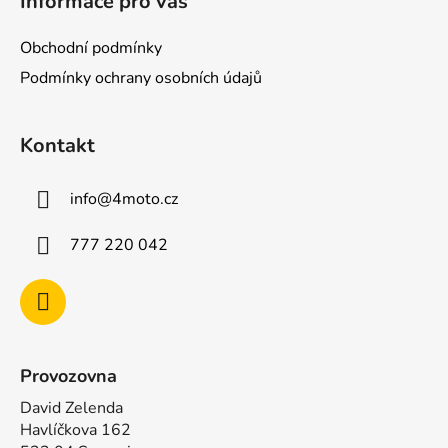
Informace pro vás
p
a
Obchodní podmínky
t
Podmínky ochrany osobních údajů
í
Kontakt
info
@
4moto.cz
777 220 042
Provozovna
David Zelenda
Havlíčkova 162